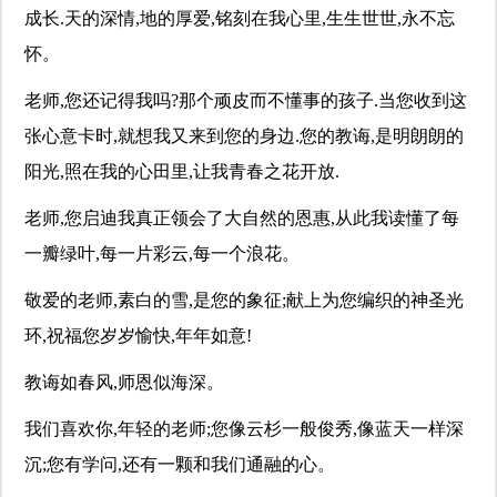
成长.天的深情,地的厚爱,铭刻在我心里,生生世世,永不忘
怀。
老师,您还记得我吗?那个顽皮而不懂事的孩子.当您收到这
张心意卡时,就想我又来到您的身边.您的教诲,是明朗朗的
阳光,照在我的心田里,让我青春之花开放.
老师,您启迪我真正领会了大自然的恩惠,从此我读懂了每
一瓣绿叶,每一片彩云,每一个浪花。
敬爱的老师,素白的雪,是您的象征;献上为您编织的神圣光
环,祝福您岁岁愉快,年年如意!
教诲如春风,师恩似海深。
我们喜欢你,年轻的老师;您像云杉一般俊秀,像蓝天一样深
沉;您有学问,还有一颗和我们通融的心。