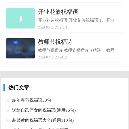
懂得和失去。每个人在生活中存在的状态
不同，但所经受的...
​开业花篮祝福语
开业花篮祝福语 开业花篮祝福语 1、开业
了，是新的开始，特送你几字开张贺词:诚
2023-09-05 20:27:11
信经营，顾客为本，团结员工，共创未来!
认认真真的落实这些，你的店肯定能越做
越大，祝你财源滚...
​教师节祝福诗
教师节祝福诗 教师节祝福诗（精选） 教师
节祝福诗30首 教师节祝福诗（一），分享
2023-09-05 20:24:25
最新好文章，本文出自实用文栏目： 1、随
风潜入夜，润物细无声。 2、落红不是无情
物，化作春泥更...
热门文章
​蛇年春节祝福语30句
​送给自己侄女的祝福语(通用96句)
​基督教的祝福语大全(通用110句)