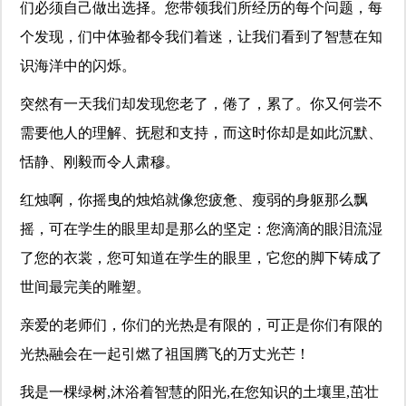
们必须自己做出选择。您带领我们所经历的每个问题，每
个发现，们中体验都令我们着迷，让我们看到了智慧在知
识海洋中的闪烁。
突然有一天我们却发现您老了，倦了，累了。你又何尝不
需要他人的理解、抚慰和支持，而这时你却是如此沉默、
恬静、刚毅而令人肃穆。
红烛啊，你摇曳的烛焰就像您疲惫、瘦弱的身躯那么飘
摇，可在学生的眼里却是那么的坚定：您滴滴的眼泪流湿
了您的衣裳，您可知道在学生的眼里，它您的脚下铸成了
世间最完美的雕塑。
亲爱的老师们，你们的光热是有限的，可正是你们有限的
光热融会在一起引燃了祖国腾飞的万丈光芒！
我是一棵绿树,沐浴着智慧的阳光,在您知识的土壤里,茁壮