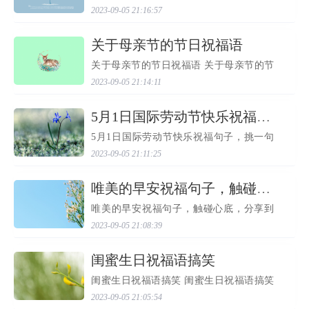
日快乐！ 教师节精选祝福语，简短暖心，
2023-09-05 21:16:57
祝老师节日快乐！ 一、教师节，祝福早：
一祝永健康，二祝胃口秒，三祝事事顺，
四祝效率高，五祝...
​关于母亲节的节日祝福语
关于母亲节的节日祝福语 关于母亲节的节
日祝福语 五月八日母亲节：亲爱的妈妈，
2023-09-05 21:14:11
康乃馨代表我深深爱意和感激之情！五月
八日母亲节：亲爱的妈妈，送祝福送平
安，我爱您！儿子永...
​5月1日国际劳动节快乐祝福句子，挑一句发朋友圈！
5月1日国际劳动节快乐祝福句子，挑一句
发朋友圈！ 5月1日国际劳动节快乐祝福句
2023-09-05 21:11:25
子，挑一句发朋友圈！ 一、五一幸福伴，
好运随身转，短信祝福发，身体愿康健，
事业从此展，平安如...
​唯美的早安祝福句子，触碰心底，分享到朋友圈！
唯美的早安祝福句子，触碰心底，分享到
朋友圈！ 唯美的早安祝福句子，触碰心
2023-09-05 21:08:39
底，分享到朋友圈！ 一、睁开双眼，看旭
日灿烂；舒展笑脸，听鸟儿呢喃；拥抱快
乐今天，迎来开心无...
​闺蜜生日祝福语搞笑
闺蜜生日祝福语搞笑 闺蜜生日祝福语搞笑
1、把烦恼给我，我把它化做快乐给你！把
2023-09-05 21:05:54
忧伤给我，我把它化做幸福给你！把挫折