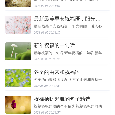
1、朝三又暮四，我没那个能耐；脚踏两只
2023-09-05 20:41:01
船，我没有那种兴趣；爱你，是我最高的
理想境界，唯有你是我一生中唯一的期
待，请你为我释放爱...
​最新最美早安祝福语，阳光明媚，暖人心窝！
最新最美早安祝福语，阳光明媚，暖人心
窝！ 最新最美早安祝福语，阳光明媚，暖
2023-09-05 20:38:15
人心窝！ 一、早晨，清凉的空气如牛乳般
新鲜，冉起的太阳如梦想般希望。天明，
亮起的不只是阳光...
​新年祝福的一句话
新年祝福的一句话 新年祝福的一句话 新年
祝福的一句话 歇一歇，人生的旅途；停一
2023-09-05 20:35:29
停，匆匆的脚步；挥一挥，梦想的衣袖；
抖一抖，岁月的尘埃；听一听，新年的钟
声；踏一踏，生活...
​冬至的由来和祝福语
冬至的由来和祝福语 冬至的由来和祝福语
冬至的由来： 中国人最早开始过冬至是在
2023-09-05 20:32:43
周朝，当时的历法是使用周历，把正月提
前了两个月，因此过完冬至不久就到了春
节，让民间认为冬...
​祝福扬帆起航的句子精选
祝福扬帆起航的句子精选 祝福扬帆起航的
句子精选（深度文） 祝福扬帆起航的句子
2023-09-05 20:29:57
精选 导读：生活的终极奥义就是让每个人