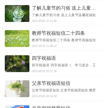
给我，我把它化做坚强给你！把孤独给
我，我把它化做友情...
​了解儿童节的习俗 送上儿童节温馨祝福短信
了解儿童节的习俗 送上儿童节温馨祝福短
信 了解儿童节的习俗 送上儿童节温馨祝福
2023-09-05 21:03:08
短信 六一儿童节到了哦，在这个专属于孩
纸的节日里大人们也可以找回一下自己童
真的心。不过不知...
​教师节祝福短信二十四条
教师节祝福短信二十四条 教师节祝福短信
二十四条 教师节祝福短信二十四条 1、两
2023-09-05 21:00:22
鬓挂霜五指染白终日辛苦不辞，双腿僵直
脊背累弯一生苦口婆心。老师您辛苦了!我
们 了解，我们理解...
​四字祝福语
四字祝福语 四字祝福语 1、学习进步，工
作顺利 2、奉觞上寿 3、日年偕老 4、良禽
2023-09-05 20:57:36
择木 5、相亲相爱 6、身体健康，幸福快乐
年年有余，多财满家 7、球类拔萃 8、名冠
群伦 9、花好月圆...
​父亲节祝福语短信
父亲节祝福语短信 父亲节祝福语短信 燃焚
的岁月，已将父亲的青春焚尽，但那脆强
2023-09-05 20:54:50
的信念，仍正在父亲额头闪光，父亲正在
我心纲外永世上大伟岸，父亲的爱护、关
心和勉励将陪我信...