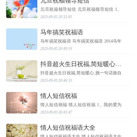
​元旦祝福领导短信
元旦祝福领导短信 元旦祝福领导短信 1、
新年第一天的风，捎给你最温柔的问候；
2023-09-05 20:52:05
新年第一天的阳光，送给你最温暖的感
动；新年第一天的鸟鸣，带给你最快乐的
心情；新年第一天的短...
​马年搞笑祝福语
马年搞笑祝福语 马年搞笑祝福语 2014马年
搞笑祝福语 一份理解，一份支持，一分关
2023-09-05 20:49:19
爱，一句问候，一些取舍，一片真诚，一
种默契，一些惦念，一定难忘~祝我的朋友
元旦快乐！ 有人说...
​抖音超火生日祝福,简短暖心,挑一句话致自己!
抖音超火生日祝福,简短暖心,挑一句话致自
己! 抖音超火生日祝福,简短暖心,挑一句话
2023-09-05 20:46:33
致自己! **************** 抖音超火生日祝
福，简短暖心，挑一句话致自己！ 作者：
唯美走心的句子 发表...
​情人短信祝福
情人短信祝福 情人短信祝福 1、我的爱为
你开启，像白色的闪电划破天际；我的爱
2023-09-05 20:43:47
为你奔驰，像红色的血液充满身体。亲爱
的，生日快乐！ 2、爱上你是一个小小意
外，不论是在现实中...
​情人短信祝福语大全
情人短信祝福语大全 情人短信祝福语大全