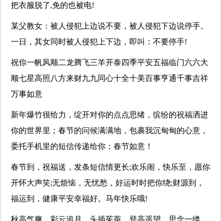
把衣服脱了,免的也被电!
某父教女：被人侵犯上边说不要，被人侵犯下边说停手。
一日，其女同时被人侵犯上下边，即叫：不要停手!
祝你一帆风顺二龙腾飞三羊开泰四季平安五福临门六六大
顺七星高照八方来财九九同心十全十美百事亨通千事吉祥
万事如意
新年爆竹很给力，绽开对你的点点思绪，缤纷的祝福洒进
你的世界里；春节的问候满满地，包裹我沉甸甸的心意，
委托手机里的短信传递给你；春节如意！
春节到，祝福送，发条短信情更长;欢乐闹，快乐至，愿你
开怀大声笑;无烦恼，无忧愁，好运时时把你绕;财源到，
福运到，健康平安幸福好。马年快乐哦!
秋高气爽，彩云追月，头插茱萸，登高遥望，思念一缕