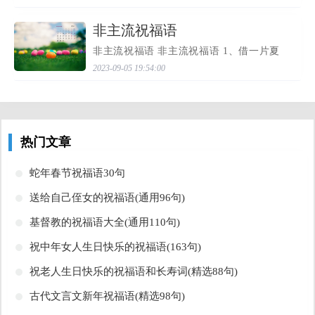
方倾诉我的祝福，相信自己的梦想与汗
水，成功与好运相伴！ 2、高考的前一天晚
上肯定有人失眠，...
​非主流祝福语
非主流祝福语 非主流祝福语 1、借一片夏
雨，滋润你灿烂的笑脸；捕一缕凉风，拂
2023-09-05 19:54:00
去你忙碌的疲倦；开一眼清泉，为你送上
快乐的甘甜；送你一个清凉，愿你有凉爽
的夏天。 2、悦耳的...
热门文章
​蛇年春节祝福语30句
​送给自己侄女的祝福语(通用96句)
​基督教的祝福语大全(通用110句)
​祝中年女人生日快乐的祝福语(163句)
​祝老人生日快乐的祝福语和长寿词(精选88句)
​古代文言文新年祝福语(精选98句)