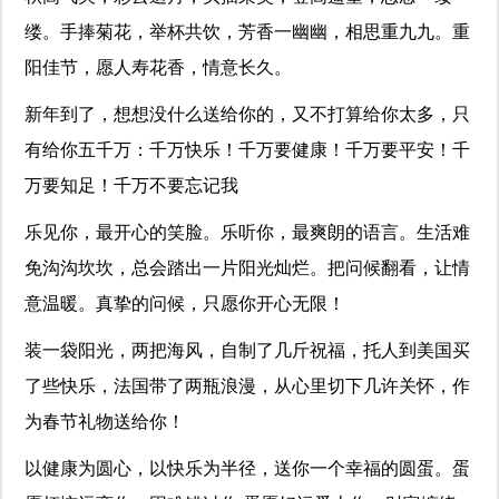
缕。手捧菊花，举杯共饮，芳香一幽幽，相思重九九。重
阳佳节，愿人寿花香，情意长久。
新年到了，想想没什么送给你的，又不打算给你太多，只
有给你五千万：千万快乐！千万要健康！千万要平安！千
万要知足！千万不要忘记我
乐见你，最开心的笑脸。乐听你，最爽朗的语言。生活难
免沟沟坎坎，总会踏出一片阳光灿烂。把问候翻看，让情
意温暖。真挚的问候，只愿你开心无限！
装一袋阳光，两把海风，自制了几斤祝福，托人到美国买
了些快乐，法国带了两瓶浪漫，从心里切下几许关怀，作
为春节礼物送给你！
以健康为圆心，以快乐为半径，送你一个幸福的圆蛋。蛋