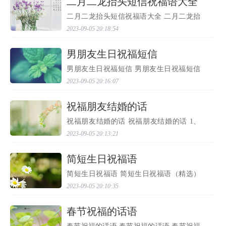
​二月二龙抬头短信祝福语大全
二月二龙抬头短信祝福语大全 二月二龙抬
头短信祝福语大全 龙抬头 的日子一道，预
2023-09-05 20:18:54
示着春天就真的不远了，即使再寒冷的北
方，此刻也是艳阳高照了吧！在龙抬头的
日子里，我们需要...
​男朋友生日祝福短信
男朋友生日祝福短信 男朋友生日祝福短信
1、祝福夫君生日快乐，你给流逝的岁月增
2023-09-05 20:16:07
添了醉人的情意，你让平凡的事情发出耀
眼的光芒，感谢你已成为我生命中特别重
要的一部分。 2、...
​祝福朋友结婚的话
祝福朋友结婚的话 祝福朋友结婚的话 1、
克服了 爱情 海中的迷茫，经历了爱情海里
2023-09-05 20:13:21
的风雨，终于等到今天这个阳光灿烂的日
子。恭喜你们喜结良缘，共浴爱河。祝福
你们相亲相爱，幸...
​简短生日祝福语
简短生日祝福语 简短生日祝福语（精选）
简短生日祝福语100条 1、生日欢乐，健康
2023-09-05 20:10:35
长寿每一天。 2、在这甜蜜的日子里，祝你
生日欢乐！ 3、愿你生日欢乐，微笑生活每
一天！ 4、岁岁年...
​春节祝福的话语