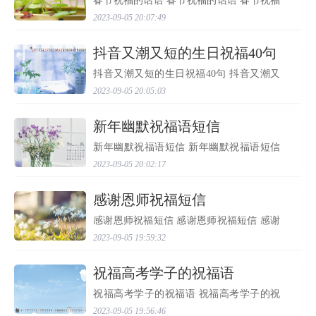
春节祝福的话语 春节祝福的话语 春节祝福
的话语 春节祝福的话语 1、祝你一帆风
2023-09-05 20:07:49
顺，二龙腾飞，三羊开泰，四季平安，五
福临门，六六大顺，七星高照，八 方来
财，九九同心，十全十...
​抖音又潮又短的生日祝福40句
抖音又潮又短的生日祝福40句 抖音又潮又
短的生日祝福40句（深度文） 抖音又潮又
2023-09-05 20:05:03
短的生日祝福40句 导读：欢迎大家来到，
接下来，的小编为您带来抖音又潮又短的
生日祝福40句，以下...
​新年幽默祝福语短信
新年幽默祝福语短信 新年幽默祝福语短信
新春佳节到，向你问个好；身体倍健康，
2023-09-05 20:02:17
心情特别好；好运天天交，口味顿顿妙；
家里出黄金，墙上长钞票。接下来小编整
理了新年幽默 祝福...
​感谢恩师祝福短信
感谢恩师祝福短信 感谢恩师祝福短信 感谢
恩师祝福短信 老师，祝您节日快乐，我在
2023-09-05 19:59:32
自己的事业中茁壮成长。那清脆的下课铃
声已成为往事，唯一没变的是学生对您的
想念。 秋风落尽处...
​祝福高考学子的祝福语
祝福高考学子的祝福语 祝福高考学子的祝
福语 1、在高考里，愿尽最大的可能，在远
2023-09-05 19:56:46