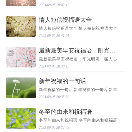
你开启，像白色的闪电划破天际；我的爱
2023-09-05 20:43:47
为你奔驰，像红色的血液充满身体。亲爱
的，生日快乐！ 2、爱上你是一个小小意
外，不论是在现实中...
​情人短信祝福语大全
情人短信祝福语大全 情人短信祝福语大全
1、朝三又暮四，我没那个能耐；脚踏两只
2023-09-05 20:41:01
船，我没有那种兴趣；爱你，是我最高的
理想境界，唯有你是我一生中唯一的期
待，请你为我释放爱...
​最新最美早安祝福语，阳光明媚，暖人心窝！
最新最美早安祝福语，阳光明媚，暖人心
窝！ 最新最美早安祝福语，阳光明媚，暖
2023-09-05 20:38:15
人心窝！ 一、早晨，清凉的空气如牛乳般
新鲜，冉起的太阳如梦想般希望。天明，
亮起的不只是阳光...
​新年祝福的一句话
新年祝福的一句话 新年祝福的一句话 新年
祝福的一句话 歇一歇，人生的旅途；停一
2023-09-05 20:35:29
停，匆匆的脚步；挥一挥，梦想的衣袖；
抖一抖，岁月的尘埃；听一听，新年的钟
声；踏一踏，生活...
​冬至的由来和祝福语
冬至的由来和祝福语 冬至的由来和祝福语
冬至的由来： 中国人最早开始过冬至是在
2023-09-05 20:32:43
周朝，当时的历法是使用周历，把正月提