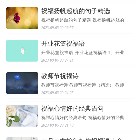
前了两个月，因此过完冬至不久就到了春
节，让民间认为冬...
​祝福扬帆起航的句子精选
祝福扬帆起航的句子精选 祝福扬帆起航的
句子精选（深度文） 祝福扬帆起航的句子
2023-09-05 20:29:57
精选 导读：生活的终极奥义就是让每个人
懂得和失去。每个人在生活中存在的状态
不同，但所经受的...
​开业花篮祝福语
开业花篮祝福语 开业花篮祝福语 1、开业
了，是新的开始，特送你几字开张贺词:诚
2023-09-05 20:27:11
信经营，顾客为本，团结员工，共创未来!
认认真真的落实这些，你的店肯定能越做
越大，祝你财源滚...
​教师节祝福诗
教师节祝福诗 教师节祝福诗（精选） 教师
节祝福诗30首 教师节祝福诗（一），分享
2023-09-05 20:24:25
最新好文章，本文出自实用文栏目： 1、随
风潜入夜，润物细无声。 2、落红不是无情
物，化作春泥更...
祝福心情好的经典语句
祝福心情好的经典语句 祝福心情好的经典
语句 1、我们不常拥有新年，却常拥有新的
2023-09-05 20:21:40
一天，愿你每一年每一天都充满着幸福与
喜悦！ 2、事业无须惊天地，有成就行。友
谊无须说谜语，...