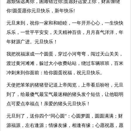
愿烦恼远离你，困难错过你;蛋愿好运爱上你，财富缠绕
你!圆蛋愿你元旦快乐，新年快乐!
元旦来到，祝你一家和和睦睦，一年开开心心，一生快快
乐乐，一世平平安安，天天精神百倍，月月喜气洋洋，年
年财源广进。元旦快乐！
我把祝福滚成一个圆蛋，穿过小河弯弯，闯过天山关关，
渡过黄河滩滩，躲过大小收费站站，绕过车辆班班，百米
冲刺来到你面前：给你圆蛋祝福，祝元旦快乐。
天使把笨笨的猪猪登记送上帝阅览，上帝看后吩咐，元旦
到了，给最傻气最宝气最迷糊的猪头发个短信，让他聪明
点可爱点幸福点！亲爱的猪头元旦快乐！
元旦到了，送你四个“同心圆”：心圆梦圆，圆圆满满；财
源福源，左右逢源；情缘友缘，相逢有缘；心愿祝愿，愿