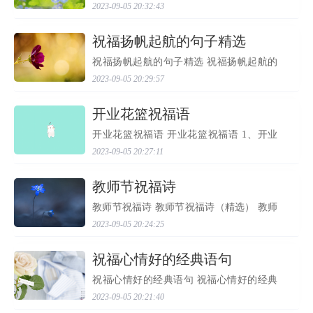
冬至的由来： 中国人最早开始过冬至是在
2023-09-05 20:32:43
周朝，当时的历法是使用周历，把正月提
前了两个月，因此过完冬至不久就到了春
节，让民间认为冬...
​祝福扬帆起航的句子精选
祝福扬帆起航的句子精选 祝福扬帆起航的
句子精选（深度文） 祝福扬帆起航的句子
2023-09-05 20:29:57
精选 导读：生活的终极奥义就是让每个人
懂得和失去。每个人在生活中存在的状态
不同，但所经受的...
​开业花篮祝福语
开业花篮祝福语 开业花篮祝福语 1、开业
了，是新的开始，特送你几字开张贺词:诚
2023-09-05 20:27:11
信经营，顾客为本，团结员工，共创未来!
认认真真的落实这些，你的店肯定能越做
越大，祝你财源滚...
​教师节祝福诗
教师节祝福诗 教师节祝福诗（精选） 教师
节祝福诗30首 教师节祝福诗（一），分享
2023-09-05 20:24:25
最新好文章，本文出自实用文栏目： 1、随
风潜入夜，润物细无声。 2、落红不是无情
物，化作春泥更...
祝福心情好的经典语句
祝福心情好的经典语句 祝福心情好的经典
语句 1、我们不常拥有新年，却常拥有新的
2023-09-05 20:21:40
一天，愿你每一年每一天都充满着幸福与