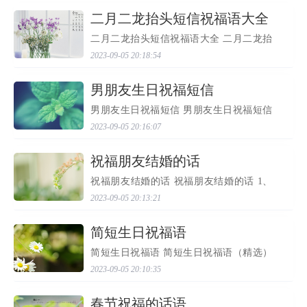
喜悦！ 2、事业无须惊天地，有成就行。友
谊无须说谜语，...
​二月二龙抬头短信祝福语大全
二月二龙抬头短信祝福语大全 二月二龙抬
头短信祝福语大全 龙抬头 的日子一道，预
2023-09-05 20:18:54
示着春天就真的不远了，即使再寒冷的北
方，此刻也是艳阳高照了吧！在龙抬头的
日子里，我们需要...
​男朋友生日祝福短信
男朋友生日祝福短信 男朋友生日祝福短信
1、祝福夫君生日快乐，你给流逝的岁月增
2023-09-05 20:16:07
添了醉人的情意，你让平凡的事情发出耀
眼的光芒，感谢你已成为我生命中特别重
要的一部分。 2、...
​祝福朋友结婚的话
祝福朋友结婚的话 祝福朋友结婚的话 1、
克服了 爱情 海中的迷茫，经历了爱情海里
2023-09-05 20:13:21
的风雨，终于等到今天这个阳光灿烂的日
子。恭喜你们喜结良缘，共浴爱河。祝福
你们相亲相爱，幸...
​简短生日祝福语
简短生日祝福语 简短生日祝福语（精选）
简短生日祝福语100条 1、生日欢乐，健康
2023-09-05 20:10:35
长寿每一天。 2、在这甜蜜的日子里，祝你
生日欢乐！ 3、愿你生日欢乐，微笑生活每
一天！ 4、岁岁年...
​春节祝福的话语