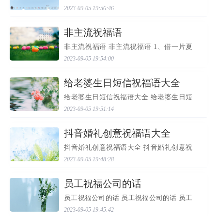
福语 1、在高考里，愿尽最大的可能，在远
2023-09-05 19:56:46
方倾诉我的祝福，相信自己的梦想与汗
水，成功与好运相伴！ 2、高考的前一天晚
上肯定有人失眠，...
​非主流祝福语
非主流祝福语 非主流祝福语 1、借一片夏
雨，滋润你灿烂的笑脸；捕一缕凉风，拂
2023-09-05 19:54:00
去你忙碌的疲倦；开一眼清泉，为你送上
快乐的甘甜；送你一个清凉，愿你有凉爽
的夏天。 2、悦耳的...
​给老婆生日短信祝福语大全
给老婆生日短信祝福语大全 给老婆生日短
信祝福语大全 1、祝福一位美丽迷人，聪明
2023-09-05 19:51:14
大方，成熟端庄，又倍受赞叹的妙人儿，
生日快乐。 2、只有懂得生活的人，才能领
略鲜花的娇艳，...
​抖音婚礼创意祝福语大全
抖音婚礼创意祝福语大全 抖音婚礼创意祝
福语大全（深度文） 抖音婚礼创意祝福语
2023-09-05 19:48:28
大全 导读：欢迎大家来到，接下来，的小
编为您带来抖音婚礼创意祝福语大全，以
下精彩内容，请欣...
​员工祝福公司的话
员工祝福公司的话 员工祝福公司的话 员工
祝福公司的话 2010年，在各级经营团队和
2023-09-05 19:45:42
全体员工的共同努力下，维科先后取得了