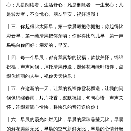
心；凡是阅读者，生活舒心；凡是删除者，一生安心；凡
是转发者，不会忧心。朋友早安，祝好运哦！
十三、你起得比太阳早，第一缕晨曦把你拥抱；你起得比
彩云早，第一缕清风把你亲吻；你起得比鸟儿早，第一声
鸟鸣向你问好：亲爱的，早安。
十四、每一个早晨，都有我真挚的祝福，款款关怀，绵绵
祝福，声声问候，拜托清风传送，愿鲜花与绿叶结伴，点
缀你绚丽的人生，祝你天天快乐！
十五、在这新的一天，让我的祝福像雪花飘送，让我的问
候像绵绵春雨，片片花香，默默祝福，句句心语，声声关
怀，连缀着满心愉快，将快乐的音符送给你！
十六、早晨的霞光灿烂无比，早晨的露珠晶莹无比，早晨
的鲜花美丽无比，早晨的空气新鲜无比，早晨的心情舒畅