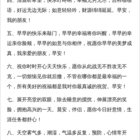
四、清晨听希望，快乐叮咚响，幸福无穷无尽；吉祥啧啧
语，好运无边无际；如意轻轻吟，财源绵绵延延。早安，
我的朋友！
五、早早的快乐来敲门，早早的幸福将你叫醒，早早的幸
运亲你脸颊，早早的如意与你相伴，祝愿你早早的美梦成
真，我亲爱的朋友，早安！
六、祝你时时开心天天快乐，愿你从此战无不胜攻无不
克，一切烦恼见你就后撤，不管在哪你都是最幸福的一
个，所有美好的祝福都是我对你最真诚的祝贺。早安！
七、展开亮堂的双眼，除去睡意的搅扰，伸展漂亮的笑
脸，拥抱高兴的一天。晨安，伴侣，愿你今日好意情，生
涯任务都舒心！
八、天空雾气多，潮湿，气温多反复，预防，心情常开