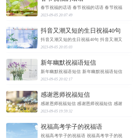
春节祝福的话语 春节祝福的话语 春节祝福
的话语 春节祝福的话语 1、祝你一帆风
2023-09-05 20:07:49
顺，二龙腾飞，三羊开泰，四季平安，五
福临门，六六大顺，七星高照，八 方来
财，九九同心，十全十...
​抖音又潮又短的生日祝福40句
抖音又潮又短的生日祝福40句 抖音又潮又
短的生日祝福40句（深度文） 抖音又潮又
2023-09-05 20:05:03
短的生日祝福40句 导读：欢迎大家来到，
接下来，的小编为您带来抖音又潮又短的
生日祝福40句，以下...
​新年幽默祝福语短信
新年幽默祝福语短信 新年幽默祝福语短信
新春佳节到，向你问个好；身体倍健康，
2023-09-05 20:02:17
心情特别好；好运天天交，口味顿顿妙；
家里出黄金，墙上长钞票。接下来小编整
理了新年幽默 祝福...
​感谢恩师祝福短信
感谢恩师祝福短信 感谢恩师祝福短信 感谢
恩师祝福短信 老师，祝您节日快乐，我在
2023-09-05 19:59:32
自己的事业中茁壮成长。那清脆的下课铃
声已成为往事，唯一没变的是学生对您的
想念。 秋风落尽处...
​祝福高考学子的祝福语
祝福高考学子的祝福语 祝福高考学子的祝