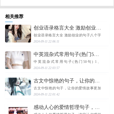
相关推荐
​创业语录格言大全 激励创业的句子八个字(24句)
创业语录格言大全 激励创业的句子八个字
(24句) 今天收集创业的励志格言大全，生
2024-09-11 22:06:11
命之血，乐观面对人生；花会凋谢，感情
也会凋谢；日出东起，只有我不败！下面
小编分享这些人生格...
​中英混杂式常用句子(热门50句)
中英混杂式常用句子(热门50句) 1、
Whatsyourname? 2、你懂汉语吗？ 3、
2024-09-11 22:03:57
Whereareyoufrom? 4、你要去哪里？ 5、
Howoldareyou? 6、这个菜很辣。 7、
Whatdoyoudo? 8、你在哪里学习中文？ 9、
​古文中惊艳的句子，让你的爱情故事更加动人
Whattimeisit? 10、我...
古文中惊艳的句子，让你的爱情故事更加
动人 在古代文学中，有许多优美动人的爱
2024-09-11 22:01:42
情句子，它们不仅表达了情感，还有着深
刻的思想内涵，给人以启示和感悟。这些
句子可以为我们的爱...
​感动人心的爱情哲理句子，读完让你瞬间懂得爱情的真谛