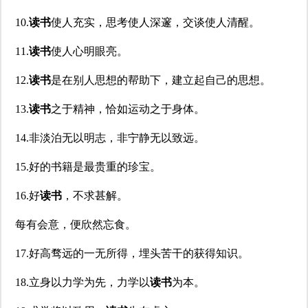
10.
读书
使人充实，思考使人深邃，交谈使人清醒。
11.
读书
使人心明眼亮。
12.
读书
是在别人思想的帮助下，建立起自己的思想。
13.
读书
之于精神，恰如运动之于身体。
14.非淡泊无以明志，非宁静无以致远。
15.好的书籍是最贵重的珍宝。
16.好
读书
，不求甚解。
每有会意，便欣然忘食。
17.好高骛远的一无所得，埋头苦干的获得知识。
18.立身以力学为先，力学以
读书
为本。