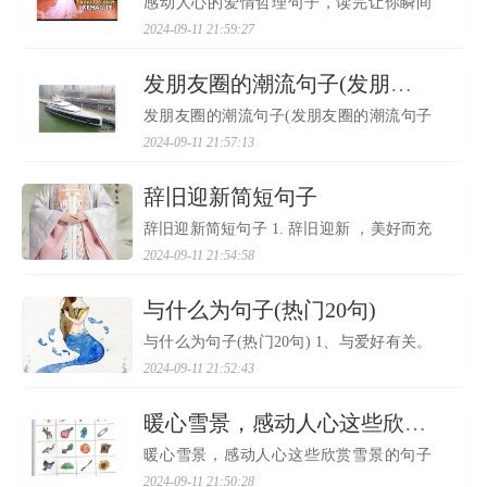
感动人心的爱情哲理句子，读完让你瞬间
懂得爱情的真谛 爱情是人类最基本的情感
2024-09-11 21:59:27
之一，也是最复杂的情感之一。它既让人
心生温暖与幸福，也可能让人痛苦不堪。
以下是一些感动人...
​发朋友圈的潮流句子(发朋友圈的潮流句子幽默)
发朋友圈的潮流句子(发朋友圈的潮流句子
幽默) 1朋友就是把你看透了，还能喜欢你
2024-09-11 21:57:13
的人2人都太会伪装，伪装到自己也不认识
自己3开心的时候想亲你，不开心的时候想
被亲4要有想赢的心...
​辞旧迎新简短句子
辞旧迎新简短句子 1. 辞旧迎新 ，美好而充
实的2019年让我遇到了你，那么2020年一
2024-09-11 21:54:58
定会更好更好更好2. 辞旧迎新 ，希望2020
年家人身体健康，朋友幸福快乐。 3.带着
期盼，带着梦想，我们...
​与什么为句子(热门20句)
与什么为句子(热门20句) 1、与爱好有关。
比如：我最近对音乐产生了浓厚的兴趣。
2024-09-11 21:52:43
2、与情感有关。比如：我感到与你的距离
越来越近了。 3、与工作有关。比如：我正
在与同事合作开发...
​暖心雪景，感动人心这些欣赏雪景的句子让你更爱TA
暖心雪景，感动人心这些欣赏雪景的句子
让你更爱TA 冬天的雪景总是让人感到温馨
2024-09-11 21:50:28