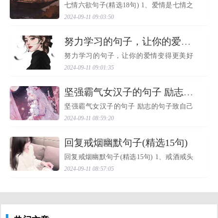
七情六欲句子(精选18句) 1、爱情是七情之
一，它能够让我们感到幸福、满足和兴
2024-09-11 09:03:50
奋。 2、恼怒是七情之一，当我们感到受到
冤屈或不公正对待时，会产生强烈的愤怒
和愤懑情绪。 3、喜爱...
​努力学习的句子，让你的爱情变得更美好
努力学习的句子，让你的爱情变得更美好
爱情是人生中最美好的事情之一，但它也
2024-09-11 09:01:35
需要我们不断地去维护和经营。而努力学
习则是让我们更好地去经营我们的爱情，
使它变得更加美好...
​坚强霸气女汉子的句子 励志的句子致自己简短
坚强霸气女汉子的句子 励志的句子致自己
简短 1、请离我远点，我没有异议，但我有
2024-09-11 08:59:20
丈夫。 2、做个女汉子，谁拿你当备胎，你
就让谁爆胎。 3、我是平凡的，但我是唯一
的。 4、如果你...
​回复戒烟幽默句子(精选15句)
回复戒烟幽默句子(精选15句) 1、戒酒戒头
一盅，戒烟戒头一口。 2、我发誓，我会永
2024-09-11 08:57:05
远的爱护着你，守护着你，在你身边，我
会一直到对你好，让你不受一点伤害。 3、
要想长寿，先戒烟...