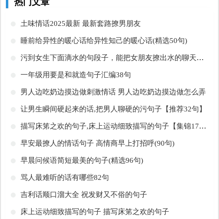
热门文章
​土味情话2025最新 最新套路撩男朋友
​睡前给异性的暖心话给异性知己的暖心话(精选50句)
​污到女生下面滴水的句段子，能把女朋友撩出水的聊天污到你那里滴水的句子文章
​一年级用要是和就造句子汇编38句
​男人边吃奶边摸边做刺激情话 男人边吃奶边摸边做怎么弄
​让男生瞬间硬起来的话,把男人聊硬的污句子【推荐32句】
​描写床笫之欢的句子,床上运动细致描写的句子【集锦17句】
​早安最撩人的情话句子 高情商早上打招呼(90句)
​早晨问候语简短最美的句子(精选96句)
​骂人最难听的话有哪些82句
​吉利话顺口溜大全 祝发财又不俗的句子
​床上运动细致描写的句子 描写床笫之欢的句子