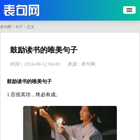
表句网
>
句子
> 正文
​鼓励读书的唯美句子
时间：
2024-09-12 04:49
来源：
表句网
点击：
208
鼓励读书的唯美句子
1.百倍其功，终必有成。