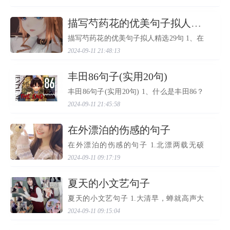
和浪漫。当白茫茫的雪花纷纷扬扬地飘落
在眼前，我们会不由自主地停下脚步，感
受着这一切带给我...
​描写芍药花的优美句子拟人精选29句
描写芍药花的优美句子拟人精选29句 1、在
花園裏， 芍药 、鳳仙、雞冠花、大麗菊，
2024-09-11 21:48:13
它們有秩序地排著隊，穿著美麗的裙子等
待參加選美比賽。 2、有的 芍药 只從濕潤
的土壤裏鑽出一個...
​丰田86句子(实用20句)
丰田86句子(实用20句) 1、什么是丰田86？
2、丰田86是一款紧凑型的后驱运动车，具
2024-09-11 21:45:58
有出色的操控表现和动感的外观设计。 3、
有哪些车型可供选择？ 4、丰田86有多种不
同配置可供选择，...
​在外漂泊的伤感的句子
在外漂泊的伤感的句子 1.北漂两载无硕
绩，天涯沦落无缘人。 命中拼博无人知，
2024-09-11 09:17:19
夜盼踏上无故里2.残阳如血如锦缎，瘦月弯
弯银水间，不知游子身何处，归心悬在月
梢头。 3.流浪太久，...
​夏天的小文艺句子
夏天的小文艺句子 1.大清早，蝉就高声大
叫，告诉人们又一个火热的日子开始了。
2024-09-11 09:15:04
2.今天是个好天气，不知道会不会有对象掉
下来。 3.可能 夏天 到了 我的牙想要出来放