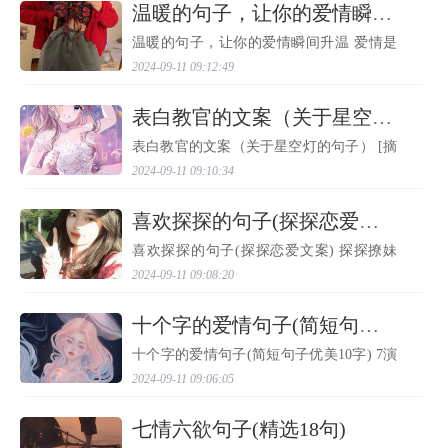
放风，那就笑吧...
​温暖的句子，让你的爱情瞬间升温
温暖的句子，让你的爱情瞬间升温 爱情是
人生中最美好的事情之一，它能够让我们
2024-09-11 09:12:49
感受到无尽的温暖和幸福。在爱情中，每
一句话都有着特殊的意义，它们能够让我
们的心灵得到滋润...
​表白教官的文案（关于星空灯的句子）
表白教官的文案（关于星空灯的句子） [摘
要]沈吟不寐先闻角，屈曲登高自有山。
2024-09-11 09:10:34
——方干《郭中山居》。下面是小编精心
整理的表白教官的及关于星空灯的句子内
容。关于星空灯的句...
​喜欢探探的句子(探探恋爱文案)
喜欢探探的句子(探探恋爱文案) 探探撩妹
唯美句子大全有哪些？此去经年，应是良
2024-09-11 09:08:20
辰好景虚设。便纵有千种风情，更与何人
说?下面小编收集了更多浪漫唯美的爱情句
子大全送给大家，希...
​十个字的爱情句子(简短句子优美10字)
十个字的爱情句子(简短句子优美10字) 7演
绎，纯真的爱情 8怎么哪里都是你 9爱已成
2024-09-11 09:06:05
舟，无路可退 10一花一世界，一人一心思
11最初不相识，最终不相认 12日光倾城，
未必温暖 13不疯魔。...
​七情六欲句子(精选18句)