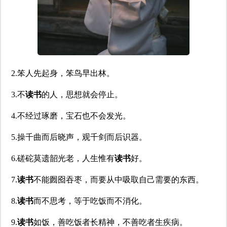
2.笨人先起身，笨鸟早出林。
3.不
读书
的人，思想就会停止。
4.不经过琢磨，宝石也不会发光。
5.操千曲而后晓声，观千剑而后识器。
6.磋砣莫遗韶光老，人生惟有
读书
好。
7.
读书
不能囫囵吞枣，而要从中吸取自己需要的东西。
8.
读书
而不思考，等于吃饭而不消化。
9.
读书
如饭，善吃饭者长精神，不善吃者生疾病。