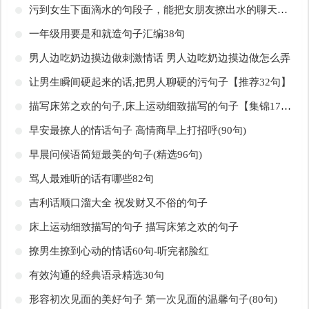
​污到女生下面滴水的句段子，能把女朋友撩出水的聊天污到你那里滴水的句子文章
​一年级用要是和就造句子汇编38句
​男人边吃奶边摸边做刺激情话 男人边吃奶边摸边做怎么弄
​让男生瞬间硬起来的话,把男人聊硬的污句子【推荐32句】
​描写床笫之欢的句子,床上运动细致描写的句子【集锦17句】
​早安最撩人的情话句子 高情商早上打招呼(90句)
​早晨问候语简短最美的句子(精选96句)
​骂人最难听的话有哪些82句
​吉利话顺口溜大全 祝发财又不俗的句子
​床上运动细致描写的句子 描写床笫之欢的句子
​撩男生撩到心动的情话60句-听完都脸红
​有效沟通的经典语录精选30句
​形容初次见面的美好句子 第一次见面的温馨句子(80句)