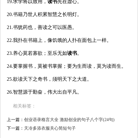
19.求学将以致用，
读书
先在虚心。
20.书籍乃世人积累智慧之长明灯。
21.书犹药也，善读之可以医愚。
22.我扑在书籍上，像饥饿的人扑在面包上一样。
23.养心莫若寡欲；至乐无如
读书
。
24.要掌握书，莫被书掌握；要为生而读，莫为读而生。
25.欲读天下之奇书，须明天下之大道。
26.智慧源于勤奋，伟大出自平凡。
相关标签：
上一篇：
​创业语录格言大全 激励创业的句子八个字(24句)
下一篇：
​天冷多添衣服关心简短句子