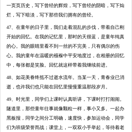
一页页历史，写下曾经的辉煌，写下曾经的阴暗，写下灿
烂，写下暗淡，写下那些我们拥有的曾经。
47、在童年的日子里，我们走着混乱的步伐，带着自己刚
开始的回忆。在我的记忆里，那时的天很蓝，是童年纯真
的心。我的眼睛里看不到一丝的不完美，只有偶尔的伤
心。我的童年在温暖的襁褓中平安地度过，在相册的回忆
中，每张都是笑脸。回忆就这样带着我继续前进。
48、如花美眷终抵不过逝水流年。当某一天，青春业已消
逝，也许我们也只能在回忆里慢慢重温那段岁月。
49、时光里，同学们上课时认真听讲，下课时打打闹闹。
隧道里，那些童年往事就像颗粒一样，事小又多。一起办
黑板报，同学之间分工明确，速度快，参加运动会，同学
们为班级荣誉而战；课堂上，一双双小手举起，等待着老