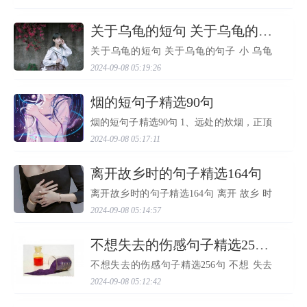
温度会在一次次磨砺后升高，当青春的温
度达到百度时，才能真正体会到保尔所说
的那句话：当回首往...
​关于乌龟的短句 关于乌龟的句子
关于乌龟的短句 关于乌龟的句子 小 乌龟
扭着颈子左顾右盼，两颗黑点似的小眼睛
2024-09-08 05:19:26
亮晶晶的。 小 乌龟 非常可爱，头是三角形
的，小尾巴又短又细。头和尾巴都是黄褐
色的；腿嫩红嫩红...
​烟的短句子精选90句
烟的短句子精选90句 1、远处的炊烟，正顶
着风雨倔强地升起，随着它渐渐地散去，
2024-09-08 05:17:11
融入青山，汇入大地，同时也溢向我的心
房，汇入生命的血液里。 2、每个城市的每
个角落都在演绎不...
​离开故乡时的句子精选164句
离开故乡时的句子精选164句 离开 故乡 时
的 句子 精选90句 1. 朋友是人海难觅的苦苦
2024-09-08 05:14:57
相守；朋友是永远珍贵的一生拥有；朋友
是默默祈祷的无言祝福；朋友是不计得失
的情同手足；朋友...
​不想失去的伤感句子精选256句
不想失去的伤感句子精选256句 不想 失去
的 伤感 句子 精选89句 1. 一下子就十年
2024-09-08 05:12:42
啦，感觉就是一阵风一场梦罢了，好快，
往日不可追。 2. 记忆是一曲缠绵不息的恋