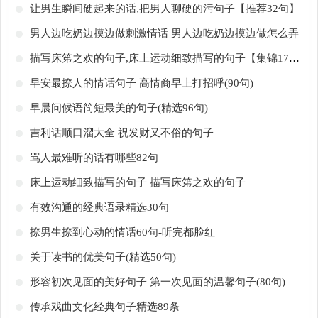
​让男生瞬间硬起来的话,把男人聊硬的污句子【推荐32句】
​男人边吃奶边摸边做刺激情话 男人边吃奶边摸边做怎么弄
​描写床笫之欢的句子,床上运动细致描写的句子【集锦17句】
​早安最撩人的情话句子 高情商早上打招呼(90句)
​早晨问候语简短最美的句子(精选96句)
​吉利话顺口溜大全 祝发财又不俗的句子
​骂人最难听的话有哪些82句
​床上运动细致描写的句子 描写床笫之欢的句子
​有效沟通的经典语录精选30句
​撩男生撩到心动的情话60句-听完都脸红
​关于读书的优美句子(精选50句)
​形容初次见面的美好句子 第一次见面的温馨句子(80句)
​传承戏曲文化经典句子精选89条