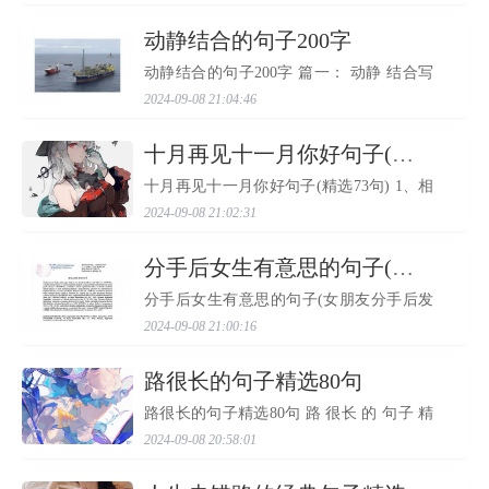
先生和xxx女士喜结良缘的大好日子。首先
我代表各位来宾、各...
​动静结合的句子200字
动静结合的句子200字 篇一： 动静 结合写
景片段 （陶嘉熠） 星期天，我带着小狗去
2024-09-08 21:04:46
公园玩耍。小狗半身金黄，半身雪白，配
上一双水汪汪的大眼睛，可爱极了。我们
一人一狗来到了草...
​十月再见十一月你好句子(精选73句)
十月再见十一月你好句子(精选73句) 1、相
识是场缘分，同事是份福分，工作相互协
2024-09-08 21:02:31
助，生活问候关心，祝你工作顺利，早日
梦想成真，祝你生活幸福，家庭和和美
美。 2、世界很大，幸...
​分手后女生有意思的句子(女朋友分手后发的句子)
分手后女生有意思的句子(女朋友分手后发
的句子) 人与人相遇，就是缘，要珍惜心与
2024-09-08 21:00:16
心相通，就是爱，要真挚情与情相融，就
是懂，要诚实。人生，因缘相聚，因情而
暖！ 我是真的,真...
​路很长的句子精选80句
路很长的句子精选80句 路 很长 的 句子 精
选 80句 1. 钟不会逆时针而转，时光也不会
2024-09-08 20:58:01
为谁停留，与其为流逝的时光惶恐不安，
还不如踏踏实实抓住每分每秒。 2. 生命对
某些人来说是美丽...