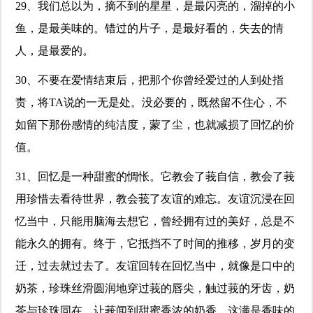
29、我们总以为，摘不到的星星，是最闪亮的，溜掉的小
鱼，是最美味的。错过的片子，是最好看的，失去的情
人，是最爱的。
30、不要在爱情结束后，把那个你曾经爱过的人到处指
责，将TA说的一无是处。没必要的，既然留不住心，不
如留下那份感情的纯洁度，蒙了尘，也就减损了回忆的价
值。
31、回忆是一种甜蜜的惆怅。它教会了莪自信，教会了莪
用珍惜去看待世界，教会莪了友谊的难忘。友谊沉浸在回
忆当中，只能用脑海去想它，曾经拥有过的美好，总是不
能永久的拥有。终于，它抵挡不了时间的推移，岁月的变
迁，过去就过去了。友谊回转在回忆当中，就像是口中的
奶茶，珍珠丝滑圆润地穿过莪的唇尖，触过莪的牙齿，奶
茶与珍珠同在，让莪闻到甜蜜香浓的奶香。这满是香味的