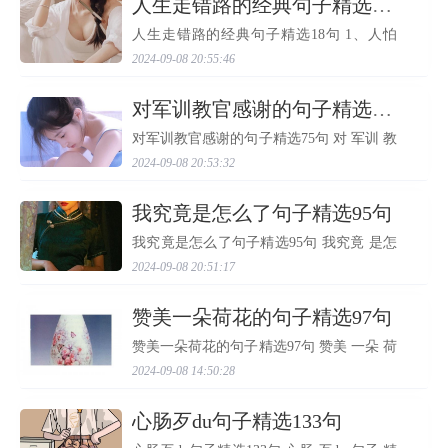
​人生走错路的经典句子精选18句
人生走错路的经典句子精选18句 1、人怕
走错 路，心怕给错人。 2、人怕 走错 路，
2024-09-08 20:55:46
情怕牵错手。 3、恶人一出母胎就与神疏远
一离母腹便 走错 路说谎话 4、人生不怕走
的慢，但怕 走错...
​对军训教官感谢的句子精选75句
对军训教官感谢的句子精选75句 对 军训 教
官 感谢的 句子 精选36句 1. 感谢 教官 的辛
2024-09-08 20:53:32
苦指导，感谢辅导员老师的细心关怀，感
谢同学们的热情友好，感谢山师，让我对
大学生活充满期待...
​我究竟是怎么了句子精选95句
我究竟是怎么了句子精选95句 我究竟 是怎
么了 句子 精选 41句 1. 买了新书到货，有
2024-09-08 20:51:17
空的时候多读读书，最近心烦气躁，压力
好大。 2. 以前小的时候在别人家生活，做
什么都是错的，我...
​赞美一朵荷花的句子精选97句
赞美一朵荷花的句子精选97句 赞美 一朵 荷
花的 句子 精选97句 1. 祖国啊，您是东海冉
2024-09-08 14:50:28
冉升起的旭日，您是东方一条巨龙在腾
飞，您的富强使人民生活更美好，您养育
了我们，给予了我们...
​心肠歹du句子精选133句