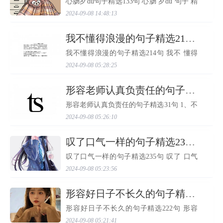
心肠歹du句子精选133句 心肠 歹du 句子 精
选119句 1. 狗叫嚣有什么用，真咬到我，才
2024-09-08 14:48:13
算你本事。 2. 长恨人心不如水，等闲平地
起波澜。 3. .欺骗的友谊是痛苦的创伤，虚
伪的同情是锐利的...
​我不懂得浪漫的句子精选214句
我不懂得浪漫的句子精选214句 我不 懂得
浪漫的 句子 精选128句 1. 社交大多建立在
2024-09-08 05:28:25
粘稠的互动上太清醒太审慎不见得是好事
2. 这幅父子漫画，刷爆了朋友圈！ 3. 原谅
我嘴笨，不会说好...
​形容老师认真负责任的句子精选31句
形容老师认真负责任的句子精选31句 1、不
去耕耘，不去播种，再肥的沃土也长不出
2024-09-08 05:26:10
庄稼，不去奋斗，不去创造，再美的青春
也结不出硕果。 2、我长大有写东西我们无
能为力于是最后躲...
​叹了口气一样的句子精选235句
叹了口气一样的句子精选235句 叹了 口气
一样的 句子 精选103句 1. 黑氏为他 叹了
2024-09-08 05:23:56
一 口气 。 2. 他静静凝望那一株在寒风凛冽
中盛开得旺盛的梅花，微微 叹了 一 口气
。 3. 妈妈来为我盖...
​形容好日子不长久的句子精选222句
形容好日子不长久的句子精选222句 形容
好日子 不 长久 的 句子 精选91句 1. 青春的
2024-09-08 05:21:41