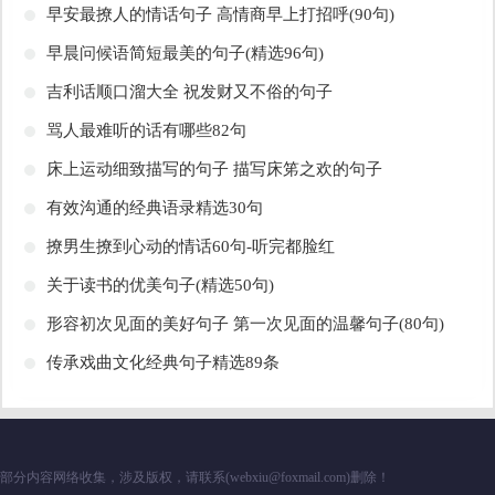
​早安最撩人的情话句子 高情商早上打招呼(90句)
​早晨问候语简短最美的句子(精选96句)
​吉利话顺口溜大全 祝发财又不俗的句子
​骂人最难听的话有哪些82句
​床上运动细致描写的句子 描写床笫之欢的句子
​有效沟通的经典语录精选30句
​撩男生撩到心动的情话60句-听完都脸红
​关于读书的优美句子(精选50句)
​形容初次见面的美好句子 第一次见面的温馨句子(80句)
​传承戏曲文化经典句子精选89条
部分内容网络收集，涉及版权，请联系(webxiu@foxmail.com)删除！