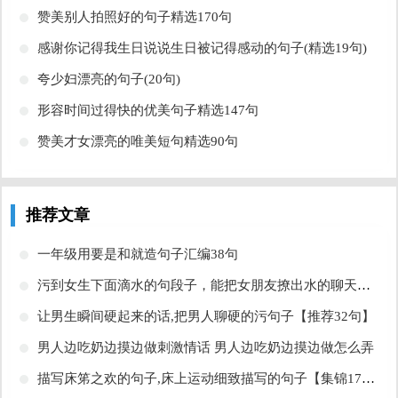
​赞美别人拍照好的句子精选170句
​感谢你记得我生日说说生日被记得感动的句子(精选19句)
​夸少妇漂亮的句子(20句)
​形容时间过得快的优美句子精选147句
​赞美才女漂亮的唯美短句精选90句
推荐文章
​一年级用要是和就造句子汇编38句
​污到女生下面滴水的句段子，能把女朋友撩出水的聊天污到你那里滴水的句子文章
​让男生瞬间硬起来的话,把男人聊硬的污句子【推荐32句】
​男人边吃奶边摸边做刺激情话 男人边吃奶边摸边做怎么弄
​描写床笫之欢的句子,床上运动细致描写的句子【集锦17句】