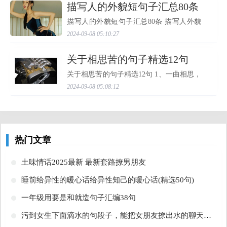
歌，那飘落了的漫山秋...
​描写人的外貌短句子汇总80条
描写人的外貌短句子汇总80条 描写人外貌
的句子有哪些 1、太阳晒得墨黑的清瘦的脸
2024-09-08 05:10:27
上，有一对稍稍洼进去的大大的双眼皮儿
眼睛；眉毛细而斜；黑里带黄的头发用花
布条子扎两条短辫...
​关于相思苦的句子精选12句
关于相思苦的句子精选12句 1、一曲相思，
寄于明月，秋风吹过，散做满地的黄花。
2024-09-08 05:08:12
故园梦中，伊人何处？流光容易把人抛，
老了秋风，换了容颜。 2、日日思君不见
君，君可知我一片心...
热门文章
​土味情话2025最新 最新套路撩男朋友
​睡前给异性的暖心话给异性知己的暖心话(精选50句)
​一年级用要是和就造句子汇编38句
​污到女生下面滴水的句段子，能把女朋友撩出水的聊天污到你那里滴水的句子文章