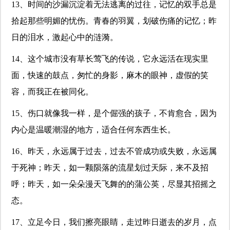
13、时间的沙漏沉淀着无法逃离的过往，记忆的双手总是
拾起那些明媚的忧伤。青春的羽翼，划破伤痛的记忆；昨
日的泪水，激起心中的涟漪。
14、这个城市没有草长莺飞的传说，它永远活在现实里
面，快速的鼓点，匆忙的身影，麻木的眼神，虚假的笑
容，而我正在被同化。
15、伤口就像我一样，是个倔强的孩子，不肯愈合，因为
内心是温暖潮湿的地方，适合任何东西生长。
16、昨天，永远属于过去，过去不管成功或失败，永远属
于死神；昨天，如一颗陨落的流星划过天际，来不及招
呼；昨天，如一朵朵漫天飞舞的的蒲公英，尽显其招摇之
态。
17、立足今日，我们擦亮眼睛，走过昨日逝去的岁月，点