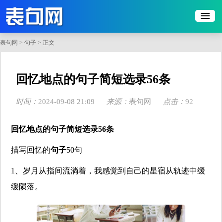
表句网
>
句子
> 正文
​回忆地点的句子简短选录56条
时间：
2024-09-08 21:09
来源：
表句网
点击：
92
回忆地点的句子简短选录56条
描写回忆的
句子
50句
1、岁月从指间流淌着，我感觉到自己的星宿从轨迹中缓
缓陨落。