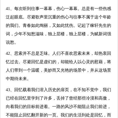
41、每次听到往事一幕幕，伤心一幕幕。总是有一些伤感
泛起眼底。尽避歌声里沉重的伤心与往事不属于这个年龄
的我们。青春如此绚丽，又如此忧伤。记起了稼轩先生的
词，少年不知愁滋味，独上层楼，独上层楼，为赋新词强
说愁。
42、思索并不总是乏味。人们不喜欢思索未来，却热衷回
忆过去。尽避回忆是虚幻的，却能给人以心灵的慰藉，将
人们带到一个温暖，美妙而又光艳的场景中，并从这场景
中期待未来。
43、回忆载着我们溶入历史的扉页，在不知不觉中，我们
已经在回忆里学到了许多，丢掉了曾经那些冷漠和高傲，
向着我们的目标前进着。一路的风沙不能阻止我们前进，
不能阻止回忆翻开新的一页。我们的生活到处是回忆，而