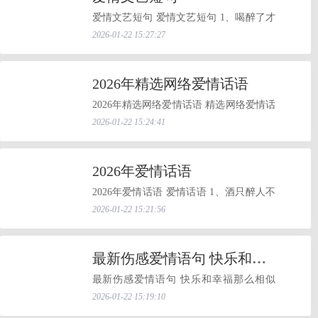
爱情文艺短句 爱情文艺短句 1、喝醉了才
知道你最爱谁，生病了才知道谁最爱你。
2026-01-22 15:27:27
2、有时候，我们愿意原谅一个人，并不
是我们真的愿意原谅他，而是我们不愿意
失去他。 3、别为了一...
​2026年精选网络爱情话语
2026年精选网络爱情话语 精选网络爱情话
语 1、若是爱上了一个人，脑袋里整天会
2026-01-22 15:24:41
去想着他，恨不得分秒都可以联系，会视
周围其他的人而不见。总是会有一种相见
很晚，离别太疾的情愁...
​2026年爱情话语
2026年爱情话语 爱情话语 1、酒只醉人不
醉心，感情伤心不伤身。 2、亲爱的，记
2026-01-22 15:21:56
得每天告诉自己，要笑的甜美，纵然有万
般心碎。 3、我明白想要抹除自己的记忆
很困难。 4、彼此相爱就...
​最新伤感爱情语句 快乐和幸福那么相似 可是快乐就是幸福吗(收集32句
最新伤感爱情语句 快乐和幸福那么相似
可是快乐就是幸福吗(收集32句 1、伤口就
2026-01-22 15:19:10
像我一样，是个倔强的孩子，不肯愈合，
因为内心是温暖潮湿的地方，适合任何东