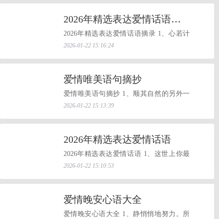
西生长 2、风吹起如花...
​2026年精选表达爱情话语摘录
2026年精选表达爱情话语摘录 1、心若计
较，处处都是怨言；心若放宽，时时都是
2026-01-22 15:16:24
晴天。 2、我求你嫁给我吧，虽说我没
车，没钱，没房，没钻戒，但我有一颗陪
你到老的心，等到你老了...
​爱情唯美语句摘抄
爱情唯美语句摘抄 1、顺其自然的另外一
种诠释就是不在乎。 2、到底是谁惹了寂
2026-01-22 15:13:39
寞，犯了忧伤的罪 3、人生，总有许多不
同的际遇。有些人，少年得志，扶云直上;
有些人，饱经沧桑，终...
​2026年精选表达爱情话语
2026年精选表达爱情话语 1、这世上你最
好看，只有你让我心安，最重要的都与你
2026-01-22 15:10:53
有关，其他的我都不管。 2、接受一个人
的到来，也要习惯一个人的离去。有人
说，等一个心爱的人，就...
​爱情晚安心语大全
爱情晚安心语大全 1、静悄悄地努力。所