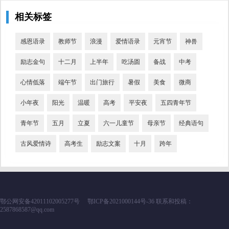
相关标签
感恩语录
教师节
浪漫
爱情语录
​元宵节
神兽
励志金句
十二月
上半年
吃汤圆
备战
中考
心情低落
​端午节
出门旅行
​暑假
美食
微商
小年夜
阳光
温暖
高考
平安夜
五四青年节
青年节
五月
立夏
​六一儿童节
母亲节
经典语句
古风爱情诗
高考生
励志文案
十月
跨年
鄂公网安备42011102005277号
鄂ICP备2021000144号-36
联系和投稿：
2587868587@qq.com